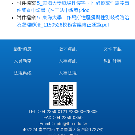
附件檔案
5_東海大學職場性侵害、性騷擾或性霸凌事
件調查申請書_(性工法申訴案).doc
附件檔案
5_東海大學工作場所性騷擾與性別歧視防治
及處理辦法_1150526校務會議修正通過.pdf
最新消息
徵才資訊
文件下載
人員執掌
人事資訊
教師升等
法規系統
人事法規
TEL：04-2359-0121 #28300~28309
FAX：04-2359-0350
Email：
upto@thu.edu.tw
407224 臺中市西屯區臺灣大道四段1727號