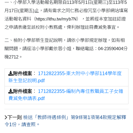
一、小學部入學活動報名期限自113年5月1日(星期三)至113年5
月17日(星期五)止，請有需求之同仁務必撥冗至小學部網站填寫
活動報名資料（https://ithu.tw/myb7N），並將經本室加註認證
之申請表繳至該校附小教務處，俾利辦理註冊費減免事宜。
二、檢附小學部新生登記說明，請依小學部規定辦理，如有相
關問題，請逕洽小學部戴依蓉小姐，聯絡電話：04-23590404分
機2712。
附件檔案
：
1712822355-東大附中小學部114學年度
新生登記說明.pdf
附件檔案
：
1712822355-編制內專任教職員工子女雜
費減免申請表.pdf
下一則
檢送「教師待遇條例」第9條第1項第4款規定解釋
令1份，請查照。