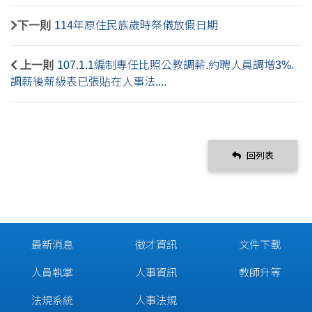
下一則
114年原住民族歲時祭儀放假日期
上一則
107.1.1編制專任比照公教調薪.約聘人員調增3%.
調薪後薪級表已張貼在人事法....
回列表
最新消息
徵才資訊
文件下載
人員執掌
人事資訊
教師升等
法規系統
人事法規