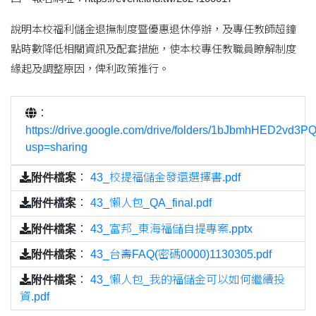
說明本校福利儲金退撫制度暨優惠退休停辦，及專任教師超鐘
點時數降低相關資訊及配套措施，使本校專任教職員瞭解制度
緣起及調整原因，俾利政策推行。
：
https://drive.google.com/drive/folders/1bJbmhHED2vd3
usp=sharing
附件檔案
：
43_校提福儲金發還選擇書.pdf
附件檔案
：
43_懶人包_QA_final.pdf
附件檔案
：
43_富邦_東海福儲自提專案.pptx
附件檔案
：
43_台壽FAQ(密碼0000)1130305.pdf
附件檔案
：
43_懶人包_我的福儲金可以如何繼續投
資.pdf