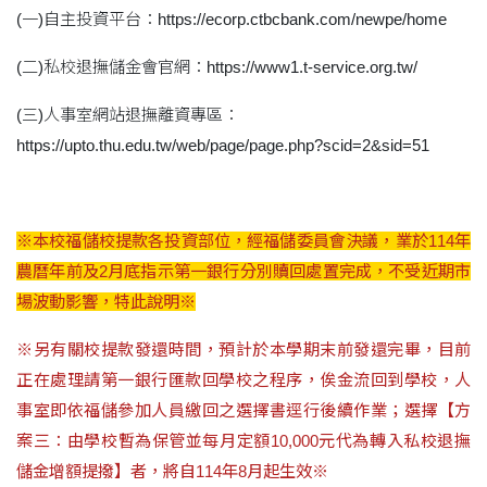
(一)自主投資平台：https://ecorp.ctbcbank.com/newpe/home
(二)私校退撫儲金會官網：https://www1.t-service.org.tw/
(三)人事室網站退撫離資專區：
https://upto.thu.edu.tw/web/page/page.php?scid=2&sid=51
※本校福儲校提款各投資部位，經福儲委員會決議，業於114年
農曆年前及2月底指示第一銀行分別贖回處置完成，不受近期市
場波動影響，特此說明※
※另有關校提款發還時間，預計於本學期末前發還完畢，目前
正在處理請第一銀行匯款回學校之程序，俟金流回到學校，人
事室即依福儲參加人員繳回之選擇書逕行後續作業；
選擇【方
案三：由學校暫為保管並每月定額10,000元代為轉入私校退撫
儲金增額提撥】者，將自114年8月起生效※