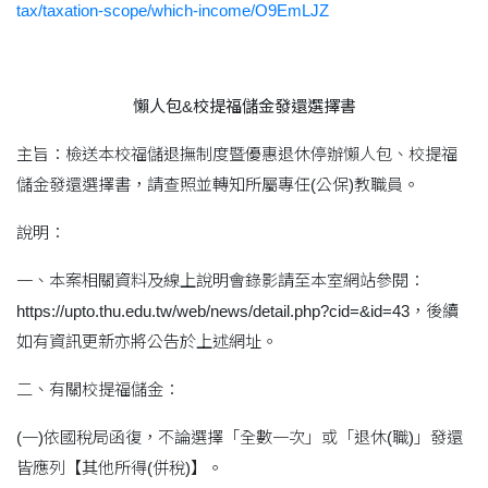
tax/taxation-scope/which-income/O9EmLJZ
懶人包&校提福儲金發還選擇書
主旨：檢送本校福儲退撫制度暨優惠退休停辦懶人包、校提福
儲金發還選擇書，請查照並轉知所屬專任(公保)教職員。
說明：
一、本案相關資料及線上說明會錄影請至本室網站參閱：
https://upto.thu.edu.tw/web/news/detail.php?cid=&id=43，後續
如有資訊更新亦將公告於上述網址。
二、有關校提福儲金：
(一)依國稅局函復，不論選擇「全數一次」或「退休(職)」發還
皆應列【其他所得(併稅)】。