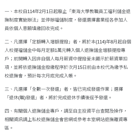
一、本校自114年2月1日起廢止「東海大學教職員工福利儲金退
撫制度實施辦法」並停辦福儲制度，發還選擇書業經各參加人
員依個人意願填繳回收完成。
二、凡選擇「定額轉入增額提撥」者，將於本(114)年8月起自個
人校提福儲金中每月定額1萬元轉入個人退撫儲金增額提撥專
戶；前開轉入因非自個人每月薪資中提撥爰未顯示於薪資單扣
項，並將依退撫儲金撥繳程序於次月15日前由本校代為繳予私
校退撫會，預計每次月底完成入帳。
三、凡選擇「全數一次發還」者，皆已完成發還作業；選擇
「退休(職)發還」者，將於完成退休手續後逕予發還。
四、有關個人退撫儲金專戶，請至自主投資平台查閱及操作，
相關資訊請上私校退撫儲金會官網或參考本室網站退撫離資專
區。