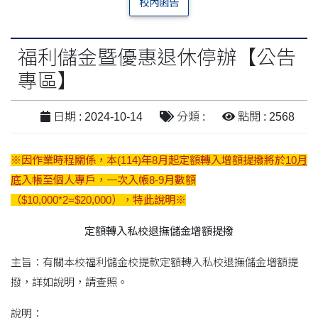
校內函告
福利儲金暨優惠退休停辦【公告
專區】
日期 : 2024-10-14
分類 :
點閱 : 2568
※因作業時程關係，本(114)年8月起定額轉入增額提撥將於
10月
底
入帳至個人專戶，一次入帳8-9月數額
（$10,000*2=$20,000），特此說明※
定額轉入私校退撫儲金增額提撥
主旨：有關本校福利儲金校提款定額轉入私校退撫儲金增額提
撥，詳如說明，請查照。
說明：