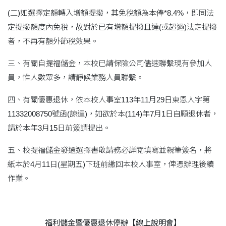
(二)如選擇定額轉入增額提撥，其免稅額為本俸*8.4%，即同法
定提撥額度內免稅，故對於已有增額提撥且達(或超過)法定提撥
者，不再有額外節稅效果。
三、有關自提福儲金，本校已請保險公司儘速聯繫現有參加人
員，惟人數眾多，請靜候業務人員聯繫。
四、有關優惠退休，依本校人事室113年11月29日東恩人字第
11332008750號函(諒達)，如欲於本(114)年7月1日自願退休者，
請於本年3月15日前簽請提出。
五、校提福儲金發還選擇書敬請務必詳閱填寫並親筆簽名，將
紙本於4月11日(星期五)下班前繳回本校人事室，俾憑辦理後續
作業。
福利儲金暨優惠退休停辦【線上說明會】