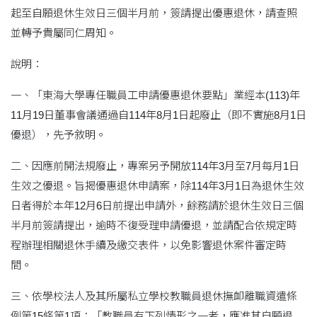
起至自願退休生效日三個半月前，簽請提出優惠退休，請查照
並轉予貴屬同仁周知。
說明：
一、「東海大學專任職員工申請優惠退休要點」業經本(113)年
11月19日董事會議通過自114年8月1日起廢止（即不實施8月1日
優退），先予敘明。
二、因應前開法規廢止，專案另予開放114年3月至7月每月1日
生效之優退。旨揭優惠退休申請案，除114年3月1日為退休生效
日者得於本年12月6日前提出申請外，餘務請於退休生效日三個
半月前簽請提出，逾時不復受理申請優退，並請配合依規定時
程辦理相關退休手續及繳交表件，以免影響退休案件審定時
間。
三、依學校法人及其所屬私立學校教職員退休撫卹離職資遣條
例第15條第1項：「教職員有下列情形之一者，應准其自願退