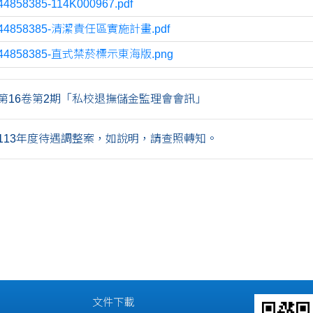
44858385-114K000967.pdf
744858385-清潔責任區實施計畫.pdf
744858385-直式禁菸標示東海版.png
月第16卷第2期「私校退撫儲金監理會會訊」
113年度待遇調整案，如說明，請查照轉知。
文件下載