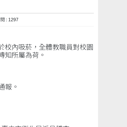
 : 1297
於校內吸菸，全體教職員對校園
轉知所屬為荷。
通報。