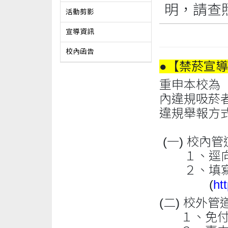
明，請查
活動剪影
宣導資訊
校內函告
●【禁菸宣導
重申本校為
內違規吸菸
違規舉報方
(一) 校內
１、逕向鄰
２、填寫本
(
ht
(二) 校外管
１、免付費菸