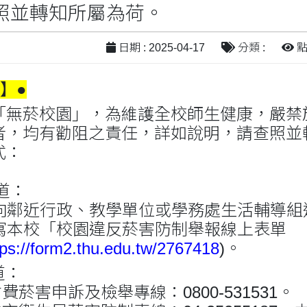
照並轉知所屬為荷。
日期 : 2025-04-17
分類 :
點閱
】●
「無菸校園」，為維護全校師生健康，嚴禁
者，均有勸阻之責任，詳如說明，請查照並
式：
管道：
近行政、教學單位或學務處生活輔導組
校「校園違反菸害防制舉報線上表單
tps://form2.thu.edu.tw/2767418
)。
道：
害申訴及檢舉專線：0800-531531。