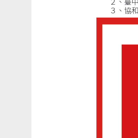
２、臺中市衛
３、協和派出