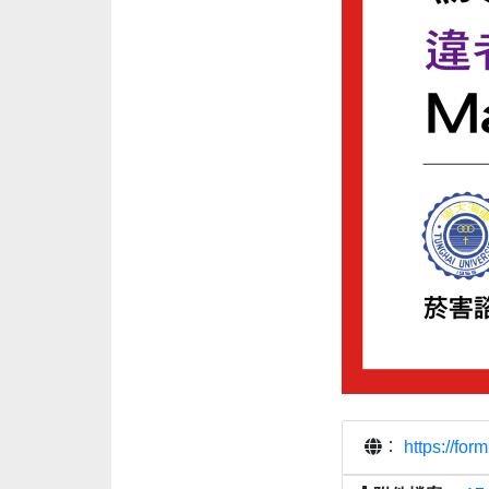
：
https://fo