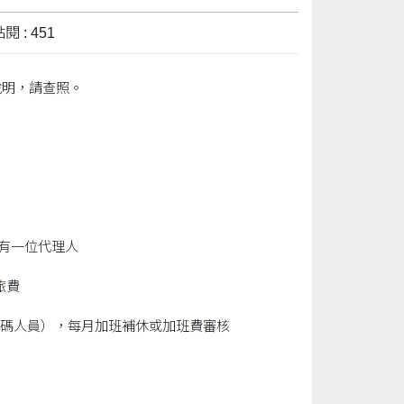
閱 : 451
說明，請查照。
有一位代理人
旅費
6碼人員），每月加班補休或加班費審核