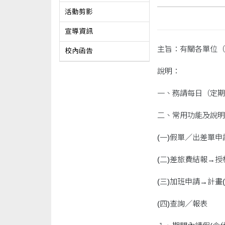
活動剪影
宣導資訊
主旨：有關各單位（
校內函告
說明：
一、務請每日（定期
二、常用功能及說明
(一)假單／出差單
(二)差旅費結報→
(三)加班申請→計
(四)查詢／報表