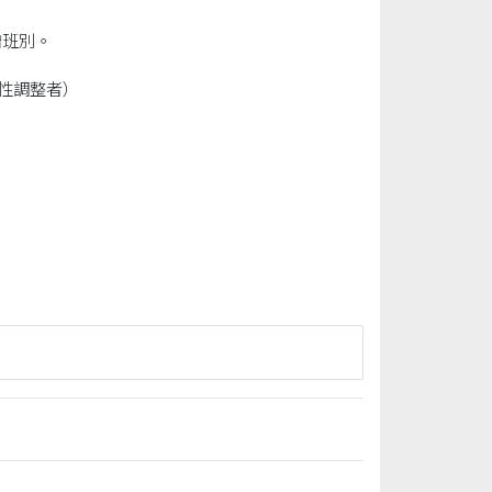
增班別。
性調整者）
」