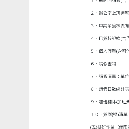
１、期間內請假(含
２、辦公室上班週曆
３、申請單簽核流向
４、已簽核記錄(含
５、個人假單(含可
６、請假查詢
７、請假清單：單位
８、請假日數統計表
９、加班補休/加班
１０、簽到(退)清單
(五)排班作業（僅