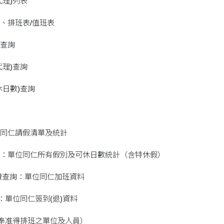
代理)列表
、排班表/值班表
查詢
代理)查詢
休日數)查詢
同仁請假清單及統計
：單位同仁所有假別及可休日數統計（含特休假）
費查詢：單位同仁加班資料
：單位同仁簽到(退)資料
限奉准得排班之單位及人員）