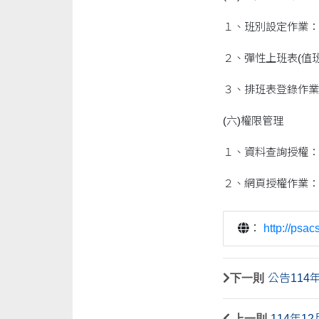
１、班別設定作業：
２、彈性上班表(值
３、排班表登錄作業
(六)權限管理
１、資料查詢授權：
２、網頁授權作業：
：
http://psa
下一則
公告11
上一則
114年