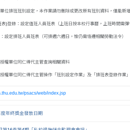
單位排班班別設定，本作業請勿刪除或更改原有班別資料，僅能新
班表)登錄：設定值班人員班表（上班日按本校行事曆，上班時間需彈
：設定排班人員班表（可排週六週日，惟仍需恪遵相關勞動法令）
授權單位同仁得代主管查詢相關資料
授權單位同仁得代主管操作「班別設定作業」及「排班表登錄作業
cs.thu.edu.tw/psacs/web/index.jsp
4年度年終獎金發放日期
12月第16卷第4期「私校退撫儲金監理會會訊」