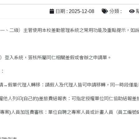
日期 : 2025-12-08
分類 :
點
一、二級）主管使用本校差勤管理系統之常用功能及重點提示，如
）登入系統，簽核所屬同仁相關差假或會辦之申請單。
：
申請→假單代理人轉移：請假人及代理人皆可申請移轉，同一時段僅能
授權他人列印(自己的)差旅費結報表：可指定授權單位同仁協助結報差
畫(專案)人員加班費審核：單位自聘之專案人員或計畫人員（員工編號