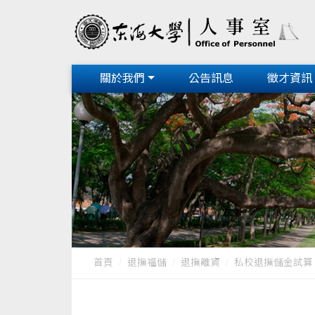
關於我們
公告訊息
徵才資訊
首頁
退撫福儲
退撫離資
私校退撫儲金試算