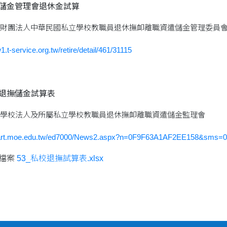
儲金管理會退休金試算
財團法人中華民國私立學校教職員退休撫卹離職資遣儲金管理委員
1.t-service.org.tw/retire/detail/461/31115
退撫儲金試算表
學校法人及所屬私立學校教職員退休撫卹離職資遣儲金監理會
epart.moe.edu.tw/ed7000/News2.aspx?n=0F9F63A1AF2EE158&sm
檔案
53_私校退撫試算表.xlsx