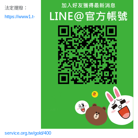
法定提撥：
https://www1.t-
service.org.tw/gold/400