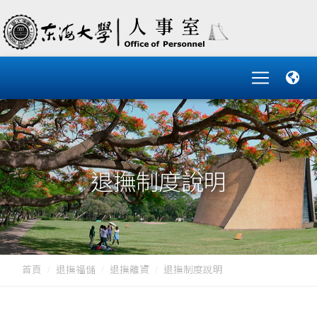
退撫制度說明
首頁
退撫福儲
退撫離資
退撫制度說明