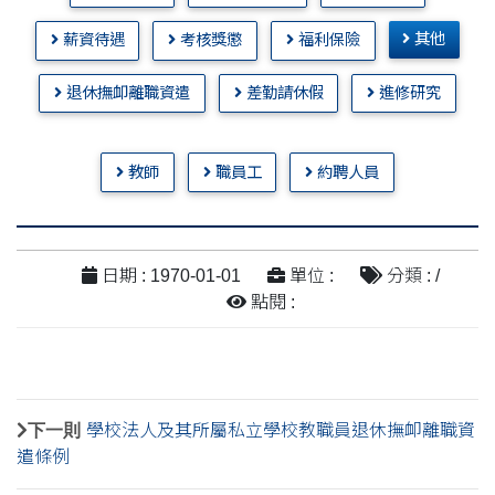
其他
薪資待遇
考核獎懲
福利保險
退休撫卹離職資遣
差勤請休假
進修研究
教師
職員工
約聘人員
日期 : 1970-01-01
單位 :
分類 : /
點閱 :
下一則
學校法人及其所屬私立學校教職員退休撫卹離職資
遣條例