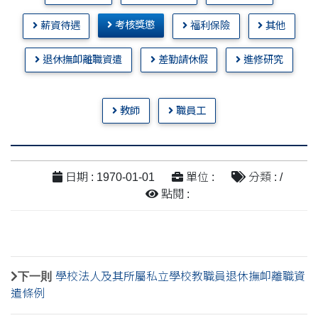
考核獎懲
薪資待遇
福利保險
其他
退休撫卹離職資遣
差勤請休假
進修研究
教師
職員工
日期 : 1970-01-01
單位 :
分類 : /
點閱 :
下一則
學校法人及其所屬私立學校教職員退休撫卹離職資
遣條例