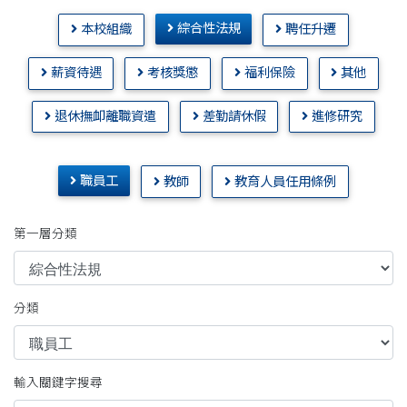
綜合性法規
本校組織
聘任升遷
薪資待遇
考核獎懲
福利保險
其他
退休撫卹離職資遣
差勤請休假
進修研究
職員工
教師
教育人員任用條例
第一層分類
分類
輸入關鍵字搜尋