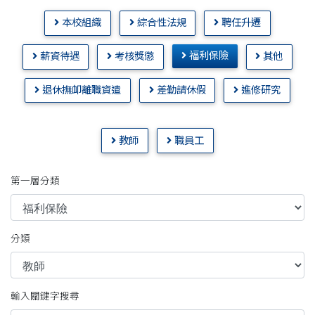
本校組織
綜合性法規
聘任升遷
福利保險
薪資待遇
考核獎懲
其他
退休撫卹離職資遣
差勤請休假
進修研究
教師
職員工
第一層分類
分類
輸入關鍵字搜尋