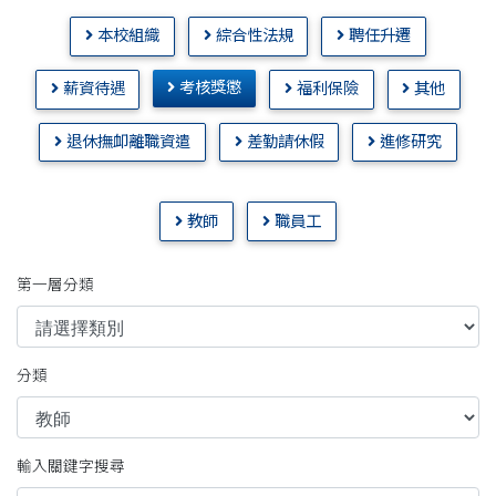
本校組織
綜合性法規
聘任升遷
考核獎懲
薪資待遇
福利保險
其他
退休撫卹離職資遣
差勤請休假
進修研究
教師
職員工
第一層分類
分類
輸入關鍵字搜尋