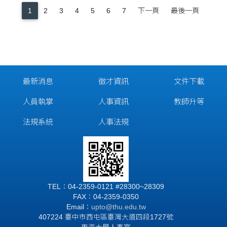
1
2
3
4
5
6
7
下一頁
最後一頁
最新消息
徵才資訊
文件下載
人員執掌
人事資訊
教師升等
法規系統
人事法規
TEL：04-2359-0121 #28300~28309
FAX：04-2359-0350
Email：
upto@thu.edu.tw
407224 臺中市西屯區臺灣大道四段1727號