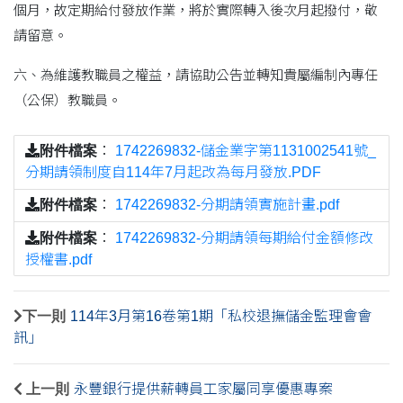
個月，故定期給付發放作業，將於實際轉入後次月起撥付，敬
請留意。
六、為維護教職員之權益，請協助公告並轉知貴屬編制內專任
（公保）教職員。
附件檔案
：
1742269832-儲金業字第1131002541號_
分期請領制度自114年7月起改為每月發放.PDF
附件檔案
：
1742269832-分期請領實施計畫.pdf
附件檔案
：
1742269832-分期請領每期給付金額修改
授權書.pdf
下一則
114年3月第16卷第1期「私校退撫儲金監理會會
訊」
上一則
永豐銀行提供薪轉員工家屬同享優惠專案