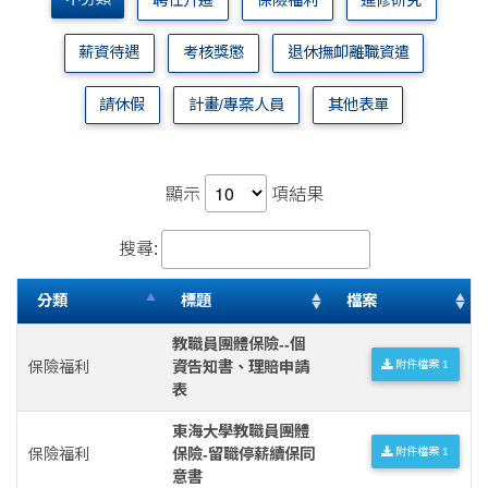
聘任升遷
保險福利
進修研究
薪資待遇
考核獎懲
退休撫卹離職資遣
請休假
計畫/專案人員
其他表單
顯示
項結果
搜尋:
分類
標題
檔案
教職員團體保險--個
保險福利
資告知書、理賠申請
附件檔案 1
表
東海大學教職員團體
保險福利
保險-留職停薪續保同
附件檔案 1
意書