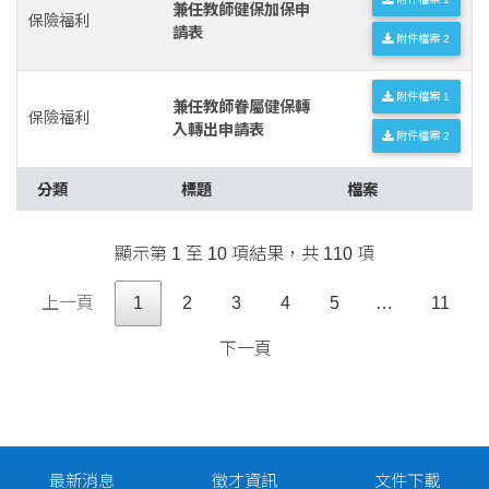
兼任教師健保加保申
保險福利
請表
附件檔案 2
附件檔案 1
兼任教師眷屬健保轉
保險福利
入轉出申請表
附件檔案 2
分類
標題
檔案
顯示第 1 至 10 項結果，共 110 項
上一頁
1
2
3
4
5
…
11
下一頁
最新消息
徵才資訊
文件下載