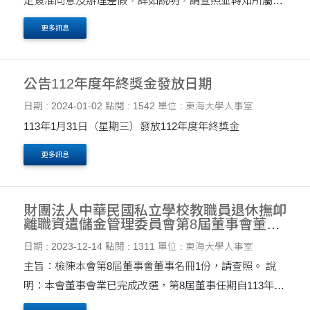
定簽准同意及辦理差假，詳如說明，請查照並轉知所屬同
仁配合辦理。 說明： 一、依本校職工任（僱）用辦法第
更多訊息
九條及約聘人員聘用辦法第七條規定：「職員....
公告112年度年終獎金發放日期
日期 : 2024-01-02
點閱 : 1542
單位 : 東海大學人事室
113年1月31日（星期三）發放112年度年終獎金
更多訊息
財團法人中華民國私立學校教職員退休撫卹
離職資遣儲金管理委員會第8屆董事會董事
名冊
日期 : 2023-12-14
點閱 : 1311
單位 : 東海大學人事室
主旨：檢陳本會第8屆董事會董事名冊1份，請查照。 說
明：本會董事會業已完成改選，第8屆董事任期自113年1
月1日至114年12月31日止。依本會董事選舉辦法第17條規