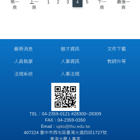
第一
上一
1
2
3
4
5
下一
最後一
頁
頁
頁
頁
最新消息
徵才資訊
文件下載
人員執掌
人事資訊
教師升等
法規系統
人事法規
TEL：04-2359-0121 #28300~28309
FAX：04-2359-0350
Email：
upto@thu.edu.tw
407224 臺中市西屯區臺灣大道四段1727號
東海大學人事室