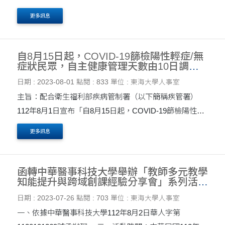
112年9月第14卷第3期「私校退撫儲金監理會會訊」，提
更多訊息
供各校及相關人員參閱，請查照。 說明： 一、旨揭....
自8月15日起，COVID-19篩檢陽性輕症/無
症狀民眾，自主健康管理天數由10日調整
為5日；同時全面取消各類對象自主健康管
日期 : 2023-08-01
點閱 : 833
單位 : 東海大學人事室
理期間之支持性給假措施
主旨：配合衛生福利部疾病管制署（以下簡稱疾管署）
112年8月1日宣布「自8月15日起，COVID-19篩檢陽性輕
症/無症狀民眾，自主健康管理天數由10日調整為5日；同
更多訊息
時全面取消各類對象自主健康管理期間之支持性給假措
施」，學校....
函轉中華醫事科技大學舉辦「教師多元教學
知能提升與跨域創課經驗分享會」系列活
動，請協助公告周知並鼓勵所屬教職員踴躍
日期 : 2023-07-26
點閱 : 703
單位 : 東海大學人事室
報名參加，請查照。
一、依據中華醫事科技大學112年8月2日華人字第