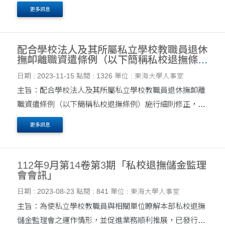
112年12月第14卷第4期「私校退撫儲金監理會會訊」，提
更多訊息
供各校及相關人員參閱，請查照。 說明： 一、旨....
配合學校法人及其所屬私立學校教職員退休
撫卹離職資遣條例（以下簡稱私校退撫條
例）施行細則修正，請各校協助配合辦理育
日期 : 2023-11-15
點閱 : 1326
單位 : 東海大學人事室
嬰留職停薪、退休、撫卹、離職及資遣程
序，請查照。
主旨：配合學校法人及其所屬私立學校教職員退休撫卹離
職資遣條例（以下簡稱私校退撫條例）施行細則修正，請
各校協助配合辦理育嬰留職停薪、退休、撫卹、離職及資
更多訊息
遣程序，請查照。 說明： 一、私校退撫條例....
112年9月第14卷第3期「私校退撫儲金監理
會會訊」
日期 : 2023-08-23
點閱 : 841
單位 : 東海大學人事室
主旨：為使私立學校教職員與相關單位瞭解本部私校退撫
儲金監理會之運作情形，並促進業務順利推展，已發行