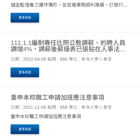
儲金監理會之運作情形，並促進業務順利推展，已發行
112年3月第14卷第1期「私校退撫儲金監理會會訊」，提
更多訊息
供各校及相關人員參閱，請查照。 說明： 一、旨揭會....
111.1.1編制專任比照公教調薪、約聘人員
調增4%，調薪後薪級表已張貼在人事法規
「薪資待遇」中，請逕行點閱。
日期 : 2022-04-08
點閱 : 686
單位 : 東海大學人事室
更多訊息
重申本校職工申請加班應注意事項
日期 : 2021-11-05
點閱 : 858
單位 : 東海大學人事室
重申本校職工申請加班應注意事項
更多訊息