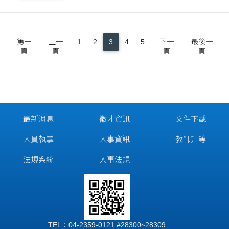
員學術....
第一
上一
1
2
3
4
5
下一
最後一
頁
頁
頁
頁
最新消息
徵才資訊
文件下載
人員執掌
人事資訊
教師升等
法規系統
人事法規
TEL：04-2359-0121 #28300~28309