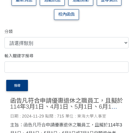
最新消息
活動訊息
活動剪影
宣導資訊
校內函告
分類
輸入關鍵字搜尋
搜尋
函告凡符合申請優惠退休之職員工，且擬於
114年3月1日、4月1日、5月1日、6月1日
或7月1日自願退休者，得自即日起至自願
日期 : 2024-11-29
點閱 : 715
單位 : 東海大學人事室
退休生效日三個半月前，簽請提出優惠退
休，請查照並轉予貴屬同仁周知。
主旨：函告凡符合申請優惠退休之職員工，且擬於114年3