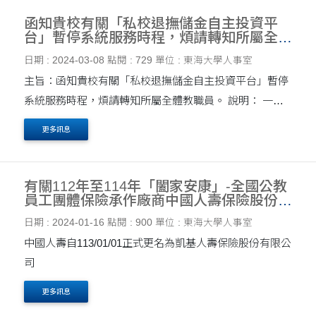
函知貴校有關「私校退撫儲金自主投資平
台」暫停系統服務時程，煩請轉知所屬全體
教職員。
日期 : 2024-03-08
點閱 : 729
單位 : 東海大學人事室
主旨：函知貴校有關「私校退撫儲金自主投資平台」暫停
系統服務時程，煩請轉知所屬全體教職員。 說明： 一、
配合旨揭系統維護及功能升級，定於以下時段暫停系統服
更多訊息
務： (一)113年3月16日(星期六)00：00 ....
有關112年至114年「闔家安康」-全國公教
員工團體保險承作廠商中國人壽保險股份有
限公司自113年1月1日起正式更名為凱基人
日期 : 2024-01-16
點閱 : 900
單位 : 東海大學人事室
壽保險股份有限公司，請查照轉知。
中國人壽自113/01/01正式更名為凱基人壽保險股份有限公
司
更多訊息