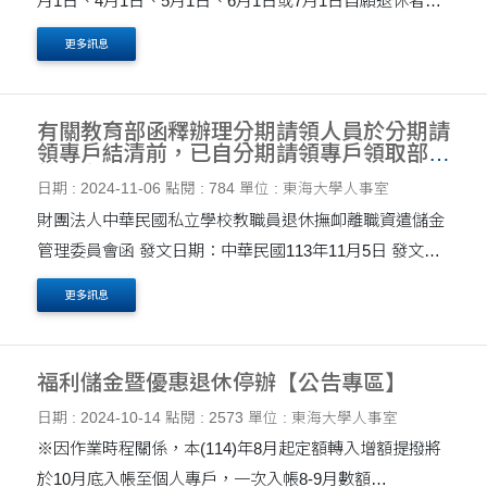
月1日、4月1日、5月1日、6月1日或7月1日自願退休者，
得自即日起至自願退休生效日三個半月前，簽請提出優惠
更多訊息
退休，請查照並轉予貴屬同仁周知。 說明： 一、「....
有關教育部函釋辦理分期請領人員於分期請
領專戶結清前，已自分期請領專戶領取部分
給付者，可否再繳回已領給付至該專戶一
日期 : 2024-11-06
點閱 : 784
單位 : 東海大學人事室
事，請協助轉知所屬教職員。
財團法人中華民國私立學校教職員退休撫卹離職資遣儲金
管理委員會函 發文日期：中華民國113年11月5日 發文字
號：儲金業字第1131002113 號 主旨：有關教育部函釋辦
更多訊息
理分期請領人員於分期請領專戶結清前，已自分....
福利儲金暨優惠退休停辦【公告專區】
日期 : 2024-10-14
點閱 : 2573
單位 : 東海大學人事室
※因作業時程關係，本(114)年8月起定額轉入增額提撥將
於10月底入帳至個人專戶，一次入帳8-9月數額