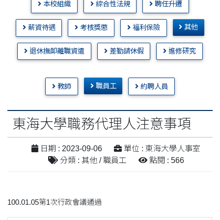
本校組織
綜合性法規
聘任升遷
其他
薪資待遇
考核獎懲
福利保險
退休撫卹離職資遣
差勤請休假
進修研究
職員工
教師
約聘人員
東海大學職務代理人注意事項
日期 : 2023-09-06
單位 : 東海大學人事室
分類 : 其他 / 職員工
點閱 : 566
100.01.05第1次行政會議通過