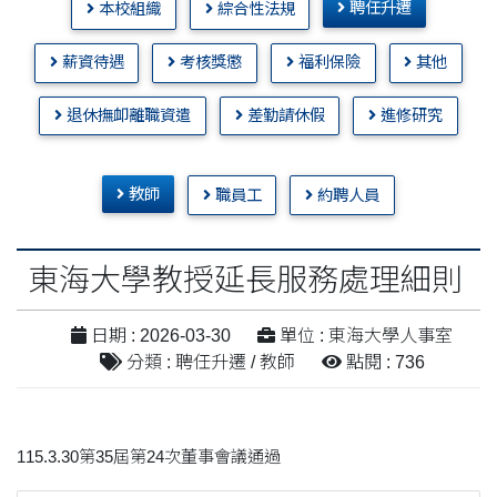
聘任升遷
本校組織
綜合性法規
薪資待遇
考核獎懲
福利保險
其他
退休撫卹離職資遣
差勤請休假
進修研究
教師
職員工
約聘人員
東海大學教授延長服務處理細則
日期 : 2026-03-30
單位 : 東海大學人事室
分類 : 聘任升遷 / 教師
點閱 : 736
115.3.30第35屆第24次董事會議通過