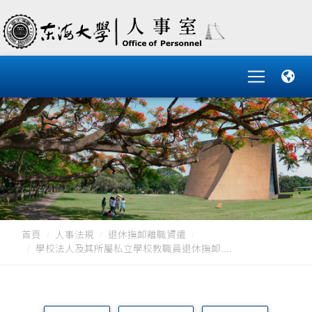
首頁
人事法規
退休撫卹離職資遣
學校法人及其所屬私立學校教職員退休撫卹....