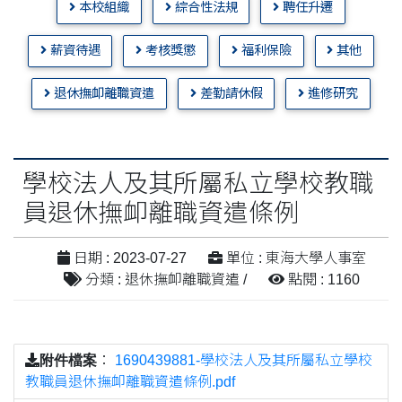
本校組織
綜合性法規
聘任升遷
薪資待遇
考核獎懲
福利保險
其他
退休撫卹離職資遣
差勤請休假
進修研究
學校法人及其所屬私立學校教職
員退休撫卹離職資遣條例
日期 : 2023-07-27
單位 : 東海大學人事室
分類 : 退休撫卹離職資遣 /
點閱 : 1160
附件檔案
：
1690439881-學校法人及其所屬私立學校
教職員退休撫卹離職資遣條例.pdf