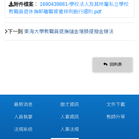
附件檔案
：
1690439881-學校法人及其所屬私立學校
教職員退休撫卹離職資遣條例施行細則.pdf
下一則
東海大學教職員退撫儲金增額提撥金辦法
回列表
最新消息
徵才資訊
文件下載
人員執掌
人事資訊
教師升等
法規系統
人事法規